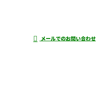
二真株式会
社
受付／8：00～17：00 ※営業電話お断り
メールでのお問い合わせ
ホーム
業務案内
施工実績
採用情報
会社概要
ブログ
お問い合わせ
二真株式会社