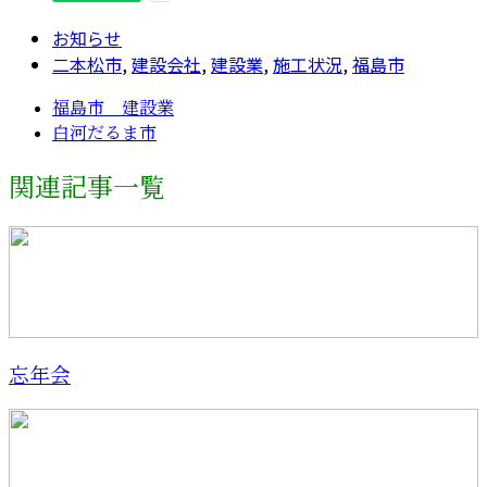
お知らせ
二本松市
,
建設会社
,
建設業
,
施工状況
,
福島市
福島市 建設業
白河だるま市
関連記事一覧
忘年会