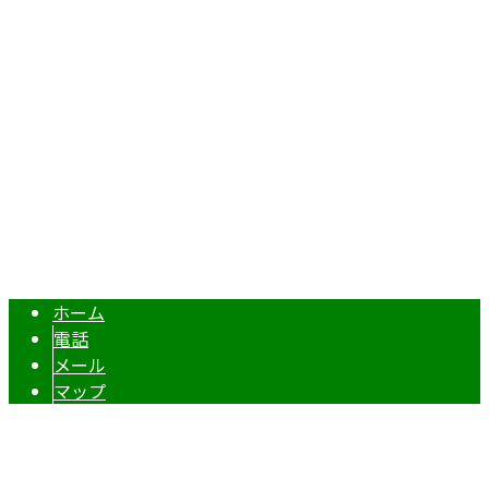
〒969-1404
福島県二本松市油井字新田町56番地
Googleマップで確認する
携帯：090-1493-6746 / TEL/FAX：0243-24-6176
土木工事・外構工事・解体工事なら二本松市の建設業者『二
Copyright © 二真株式会社. All rights reserved.
ホーム
電話
メール
マップ