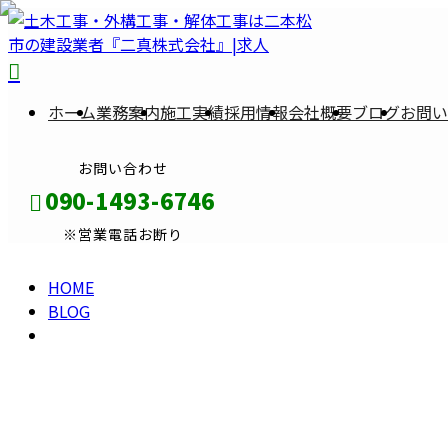
2023
ホーム
業務案内
施工実績
採用情報
会社概要
ブログ
お問い
年 7
お問い合わせ
月
090-1493-6746
※営業電話お断り
HOME
メールフォーム
BLOG