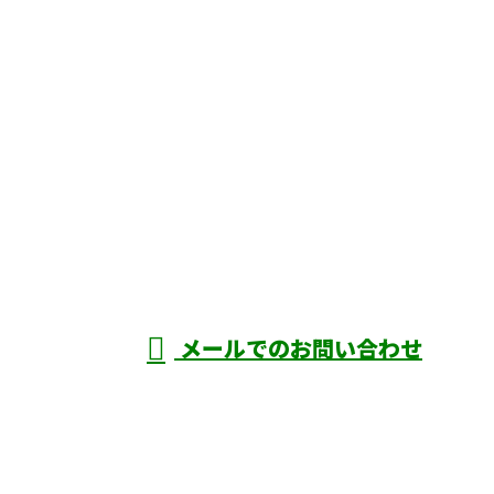
CONTACT
お電話でのお問い合わせ
090-1493-6746
二真株式会
社
受付／8：00～17：00 ※営業電話お断り
メールでのお問い合わせ
ホーム
業務案内