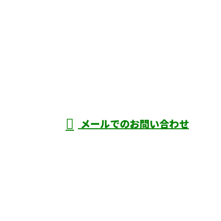
お電話でのお問い合わせ
090-1493-6746
二真株式会
社
受付／8：00～17：00 ※営業電話お断り
メールでのお問い合わせ
ホーム
業務案内
施工実績
採用情報
会社概要